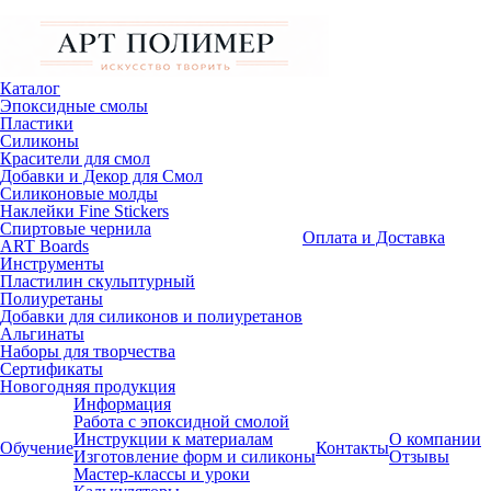
Каталог
Эпоксидные смолы
Пластики
Силиконы
Красители для смол
Добавки и Декор для Смол
Силиконовые молды
Наклейки Fine Stickers
Спиртовые чернила
Оплата и Доставка
ART Boards
Инструменты
Пластилин скульптурный
Полиуретаны
Добавки для силиконов и полиуретанов
Альгинаты
Наборы для творчества
Сертификаты
Новогодняя продукция
Информация
Работа с эпоксидной смолой
Инструкции к материалам
О компании
Обучение
Контакты
Изготовление форм и силиконы
Отзывы
Мастер-классы и уроки