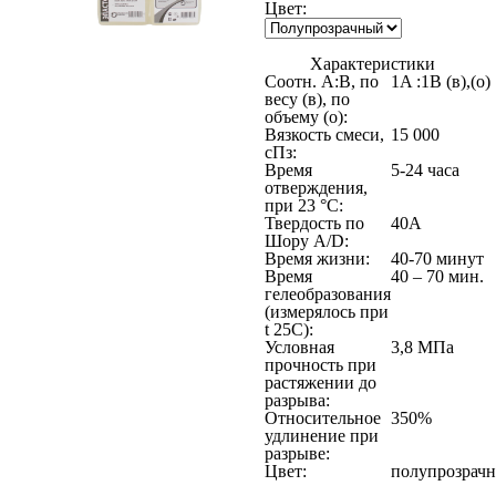
Цвет:
Характеристики
Соотн. A:B, по
1A :1B (в),(о)
весу (в), по
объему (о):
Вязкость смеси,
15 000
сПз:
Время
5-24 часа
отверждения,
при 23 °C:
Твердость по
40А
Шору A/D:
Время жизни:
40-70 минут
Время
40 – 70 мин.
гелеобразования
(измерялось при
t 25C):
Условная
3,8 МПа
прочность при
растяжении до
разрыва:
Относительное
350%
удлинение при
разрыве:
Цвет:
полупрозрач