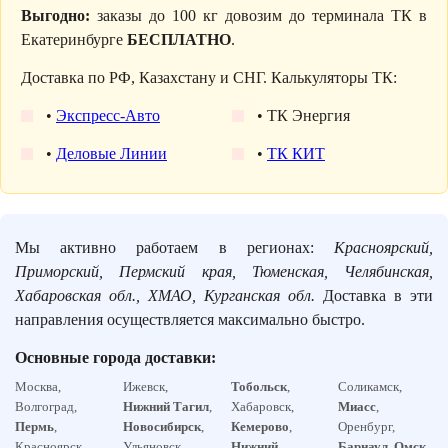
Выгодно:
заказы до 100 кг довозим до терминала ТК в
Екатеринбурге
БЕСПЛАТНО
.
Доставка по РФ, Казахстану и СНГ. Калькуляторы ТК:
•
Экспресс-Авто
• ТК Энергия
•
Деловые Линии
•
ТК КИТ
Мы активно работаем в регионах:
Красноярский,
Приморский, Пермский края, Тюменская, Челябинская,
Хабаровская обл., ХМАО, Курганская обл.
Доставка в эти
направления осуществляется максимально быстро.
Основные города доставки:
Москва,
Ижевск,
Тобольск
,
Соликамск,
Волгоград,
Нижний Тагил
,
Хабаровск,
Миасс
,
Пермь
,
Новосибирск
,
Кемерово
,
Оренбург,
Красноярск,
Ульяновск,
Нижний
Барнаул
,
Омск
,