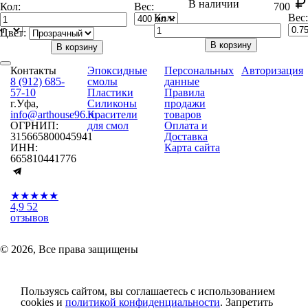
В наличии
Кол:
Вес:
700
Кол:
Вес:
Цвет:
В корзину
В корзину
Контакты
Эпоксидные
Персональных
Авторизация
8 (912) 685-
смолы
данные
57-10
Пластики
Правила
г.Уфа,
Силиконы
продажи
info@arthouse96.ru
Красители
товаров
ОГРНИП:
для смол
Оплата и
315665800045941
Доставка
ИНН:
Карта сайта
665810441776
★★★★★
4,9
52
отзывов
© 2026, Все права защищены
Пользуясь сайтом, вы соглашаетесь с использованием
cookies и
политикой конфиденциальности
. Запретить