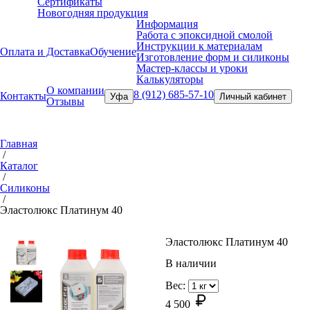
Сертификаты
Новогодняя продукция
Информация
Работа с эпоксидной смолой
Инструкции к материалам
Оплата и Доставка
Обучение
Изготовление форм и силиконы
Мастер-классы и уроки
Калькуляторы
О компании
8 (912) 685-57-10
Контакты
Уфа
Личный кабинет
Отзывы
Главная
/
Каталог
/
Силиконы
/
Эластолюкс Платинум 40
Эластолюкс Платинум 40
В наличии
Вес:
4 500