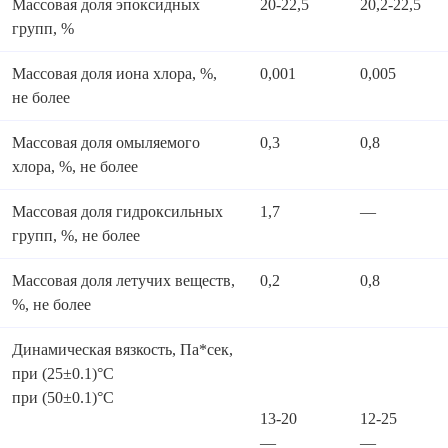
Массовая доля эпоксидных
20-22,5
20,2-22,5
групп, %
Массовая доля иона хлора, %,
0,001
0,005
не более
Массовая доля омыляемого
0,3
0,8
хлора, %, не более
Массовая доля гидроксильных
1,7
—
групп, %, не более
Массовая доля летучих веществ,
0,2
0,8
%, не более
Динамическая вязкость, Па*сек,
при (25±0.1)°C
при (50±0.1)°C
13-20
12-25
—
—