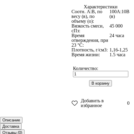
Характеристики
Соотн. A:B, по
100A:10B
весу (в), по
(в)
объему (о):
Вязкость смеси,
45 000
сПз:
Время
24 часа
отверждения, при
23 °C:
Плотность, г/см3:
1,16-1,25
Время жизни:
1.5 часа
Количество:
В корзину
Добавить в
0
избранное
Описание
Доставка
Отзывы (
0
)