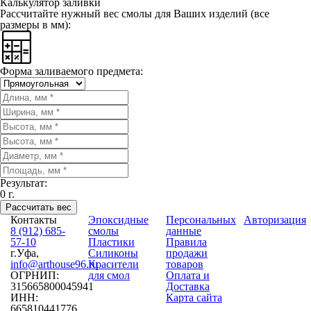
Калькулятор заливки
Рассчитайте нужный вес смолы для Ваших изделий (
все
размеры в мм
):
Форма заливаемого предмета:
Результат:
0
г.
Рассчитать вес
Контакты
Эпоксидные
Персональных
Авторизация
8 (912) 685-
смолы
данные
57-10
Пластики
Правила
г.Уфа,
Силиконы
продажи
info@arthouse96.ru
Красители
товаров
ОГРНИП:
для смол
Оплата и
315665800045941
Доставка
ИНН:
Карта сайта
665810441776