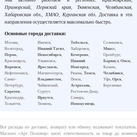
Приморский, Пермский края, Тюменская, Челябинская,
Хабаровская обл., ХМАО, Курганская обл.
Доставка в эти
направления осуществляется максимально быстро.
Основные города доставки:
Москва,
Ижевск,
Тобольск
,
Соликамск,
Волгоград,
Нижний Тагил
,
Хабаровск,
Миасс
,
Пермь
,
Новосибирск
,
Кемерово
,
Оренбург,
Красноярск,
Ульяновск,
Нижний
Барнаул
,
Омск
,
Воронеж
,
Ярославль
,
Новгород
,
Казань,
Нефтеюганск,
Магнитогорск,
Рязань,
Томск
,
Челябинск
,
Санкт-
Владивосток
,
Пенза,
Уфа,
Орск
,
Петербург,
Чайковский,
Астрахань
,
Березники.
Саратов
,
Сургут,
Ростов-на-Дону,
Краснодар,
Иркутск
,
Самара,
Тольятти,
Тюмень,
Новокузнецк
,
Все расходы по доставке, возврату или обмену оплачивает покупатель.
Магазин «Арт Полимер» несет ответственность за товар до момента