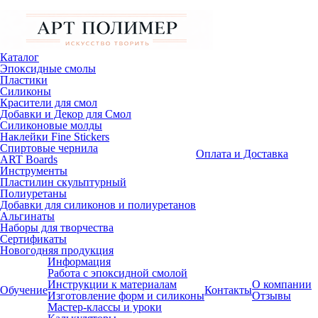
Каталог
Эпоксидные смолы
Пластики
Силиконы
Красители для смол
Добавки и Декор для Смол
Силиконовые молды
Наклейки Fine Stickers
Спиртовые чернила
Оплата и Доставка
ART Boards
Инструменты
Пластилин скульптурный
Полиуретаны
Добавки для силиконов и полиуретанов
Альгинаты
Наборы для творчества
Сертификаты
Новогодняя продукция
Информация
Работа с эпоксидной смолой
Инструкции к материалам
О компании
Обучение
Контакты
Изготовление форм и силиконы
Отзывы
Мастер-классы и уроки